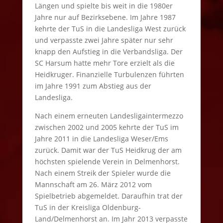
Längen und spielte bis weit in die 1980er
Jahre nur auf Bezirksebene. Im Jahre 1987
kehrte der TuS in die Landesliga West zurück
und verpasste zwei Jahre später nur sehr
knapp den Aufstieg in die Verbandsliga. Der
SC Harsum hatte mehr Tore erzielt als die
Heidkruger. Finanzielle Turbulenzen führten
im Jahre 1991 zum Abstieg aus der
Landesliga.
Nach einem erneuten Landesligaintermezzo
zwischen 2002 und 2005 kehrte der TuS im
Jahre 2011 in die Landesliga Weser/Ems
zurück. Damit war der TuS Heidkrug der am
höchsten spielende Verein in Delmenhorst.
Nach einem Streik der Spieler wurde die
Mannschaft am 26. März 2012 vom
Spielbetrieb abgemeldet. Daraufhin trat der
TuS in der Kreisliga Oldenburg-
Land/Delmenhorst an. Im Jahr 2013 verpasste