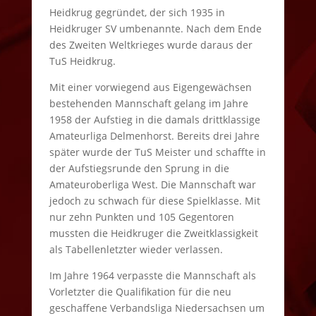
Heidkrug gegründet, der sich 1935 in
Heidkruger SV umbenannte. Nach dem Ende
des Zweiten Weltkrieges wurde daraus der
TuS Heidkrug.
Mit einer vorwiegend aus Eigengewächsen
bestehenden Mannschaft gelang im Jahre
1958 der Aufstieg in die damals drittklassige
Amateurliga Delmenhorst. Bereits drei Jahre
später wurde der TuS Meister und schaffte in
der Aufstiegsrunde den Sprung in die
Amateuroberliga West. Die Mannschaft war
jedoch zu schwach für diese Spielklasse. Mit
nur zehn Punkten und 105 Gegentoren
mussten die Heidkruger die Zweitklassigkeit
als Tabellenletzter wieder verlassen.
Im Jahre 1964 verpasste die Mannschaft als
Vorletzter die Qualifikation für die neu
geschaffene Verbandsliga Niedersachsen um