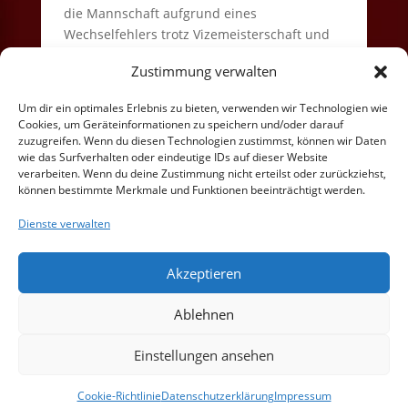
die Mannschaft aufgrund eines
Wechselfehlers trotz Vizemeisterschaft und
gewonnener Relegation den Aufstieg in die
Zustimmung verwalten
Bezirksliga und startet 2013/14 in der
Kreisliga Oldenburg-Land/Delmenhorst.
Um dir ein optimales Erlebnis zu bieten, verwenden wir Technologien wie
Cookies, um Geräteinformationen zu speichern und/oder darauf
zuzugreifen. Wenn du diesen Technologien zustimmst, können wir Daten
wie das Surfverhalten oder eindeutige IDs auf dieser Website
verarbeiten. Wenn du deine Zustimmung nicht erteilst oder zurückziehst,
können bestimmte Merkmale und Funktionen beeinträchtigt werden.
Dienste verwalten
Akzeptieren
Ablehnen
Einstellungen ansehen
Cookie-Richtlinie
Datenschutzerklärung
Impressum