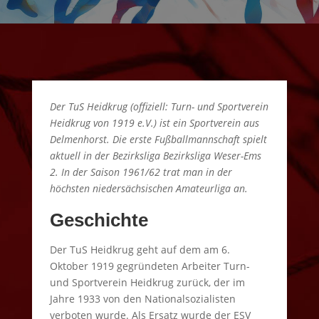
Der TuS Heidkrug (offiziell: Turn- und Sportverein
Heidkrug von 1919 e.V.) ist ein Sportverein aus
Delmenhorst. Die erste Fußballmannschaft spielt
aktuell in der Bezirksliga Bezirksliga Weser-Ems
2. In der Saison 1961/62 trat man in der
höchsten niedersächsischen Amateurliga an.
Geschichte
Der TuS Heidkrug geht auf dem am 6.
Oktober 1919 gegründeten Arbeiter Turn-
und Sportverein Heidkrug zurück, der im
Jahre 1933 von den Nationalsozialisten
verboten wurde. Als Ersatz wurde der ESV