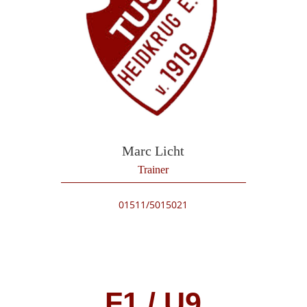
Marc Licht
Trainer
01511/5015021
F1 / U9