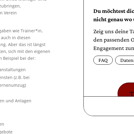
zubringen,
n Verein
gaben wie Trainer*in,
 auch in diesen
ng. Aber das ist längst
iten, sich mit den eigenen
 Beispiel bei der:
anstaltungen
nsten (z.B. bei
aternenumzug)
ten und Anlagen
len
ngebote