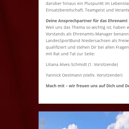
darüber hinaus ein Pluspunkt im Lebensla
Einsatzbereitschaft, Teamgeist und Veran
Deine Ansprechpartner für das Ehrenamt 
Weil uns das Thema so wichtig ist, haben w
Vorstands als Ehrenamts-Manager benann
LandesSportBund Niedersachsen als Freiw
qualifiziert und stehen Dir bei allen Fra
mit Rat und Tat zur Seite:
Liliana Alves-Schmidt (1. Vorsitzende)
Yannick Oestmann (stellv. Vorsitzender)
Mach mit – wir freuen uns auf Dich und De