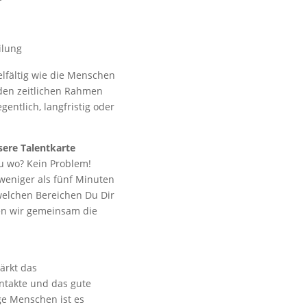
ilung
ielfältig wie die Menschen
 den zeitlichen Rahmen
entlich, langfristig oder
sere Talentkarte
u wo? Kein Problem!
weniger als fünf Minuten
 welchen Bereichen Du Dir
den wir gemeinsam die
ärkt das
ontakte und das gute
ge Menschen ist es