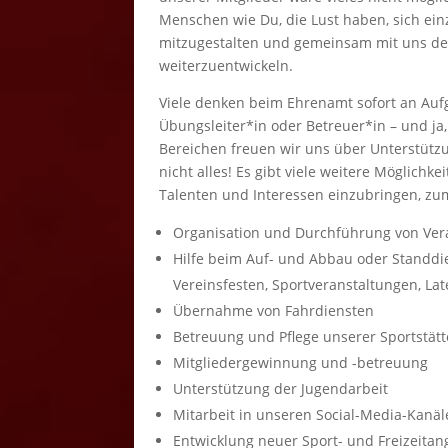
Menschen wie Du, die Lust haben, sich ein
mitzugestalten und gemeinsam mit uns de
weiterzuentwickeln.
Viele denken beim Ehrenamt sofort an Auf
Übungsleiter*in oder Betreuer*in – und ja,
Bereichen freuen wir uns über Unterstützu
nicht alles! Es gibt viele weitere Möglichke
Talenten und Interessen einzubringen, zum
Organisation und Durchführung von Ver
Hilfe beim Auf- und Abbau oder Standdie
Vereinsfesten, Sportveranstaltungen, L
Übernahme von Fahrdiensten
Betreuung und Pflege unserer Sportstät
Mitgliedergewinnung und -betreuung
Unterstützung der Jugendarbeit
Mitarbeit in unseren Social-Media-Kanä
Entwicklung neuer Sport- und Freizeita