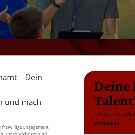
namt – Dein
en und mach
 freiwillige Engagement
ch. Umso wichtiger sind