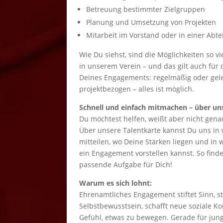
Betreuung bestimmter Zielgruppen
Planung und Umsetzung von Projekten
Mitarbeit im Vorstand oder in einer Abte
Wie Du siehst, sind die Möglichkeiten so v
in unserem Verein – und das gilt auch für
Deines Engagements: regelmäßig oder geleg
projektbezogen – alles ist möglich.
Schnell und einfach mitmachen – über un
Du möchtest helfen, weißt aber nicht gena
Über unsere Talentkarte kannst Du uns in 
mitteilen, wo Deine Stärken liegen und in
ein Engagement vorstellen kannst. So fin
passende Aufgabe für Dich!
Warum es sich lohnt:
Ehrenamtliches Engagement stiftet Sinn, st
Selbstbewusstsein, schafft neue soziale K
Gefühl, etwas zu bewegen. Gerade für jun