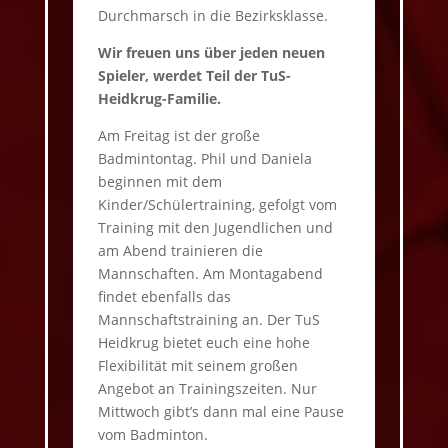
Durchmarsch in die Bezirksklasse.
Wir freuen uns über jeden neuen
Spieler, werdet Teil der TuS-
Heidkrug-Familie.
Am Freitag ist der große
Badmintontag. Phil und Daniela
beginnen mit dem
Kinder/Schülertraining, gefolgt vom
Training mit den Jugendlichen und
am Abend trainieren die
Mannschaften. Am Montagabend
findet ebenfalls das
Mannschaftstraining an. Der TuS
Heidkrug bietet euch eine hohe
Flexibilität mit seinem großen
Angebot an Trainingszeiten. Nur
Mittwoch gibt’s dann mal eine Pause
vom Badminton.