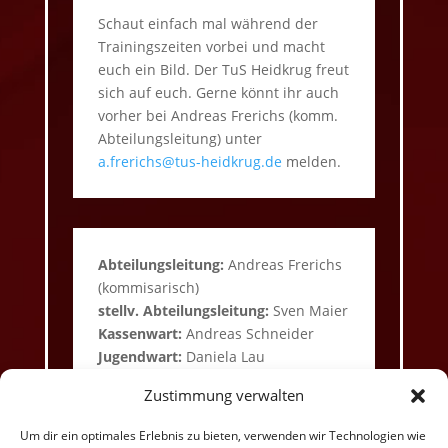
Schaut einfach mal während der
Trainingszeiten vorbei und macht
euch ein Bild. Der TuS Heidkrug freut
sich auf euch. Gerne könnt ihr auch
vorher bei Andreas Frerichs (komm.
Abteilungsleitung) unter
a.frerichs@tus-heidkrug.de
melden.
Abteilungsleitung:
Andreas Frerichs
(kommisarisch)
stellv. Abteilungsleitung:
Sven Maier
Kassenwart:
Andreas Schneider
Jugendwart:
Daniela Lau
Mannschaftswart:
Andreas
Zustimmung verwalten
Schneider
Homepage:
Daniela Lau
Um dir ein optimales Erlebnis zu bieten, verwenden wir Technologien wie