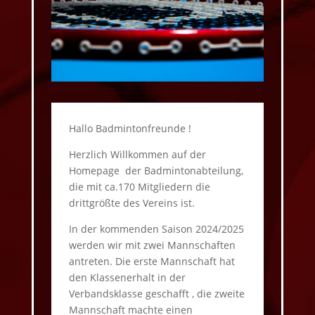
Hallo Badmintonfreunde !
H
erzlich Willkommen auf der
Homepage der Badmintonabteilung,
die mit ca.170 Mitgliedern die
drittgrößte des Vereins ist.
In der kommenden Saison 2024/2025
werden wir mit zwei Mannschaften
antreten. Die erste Mannschaft hat
den Klassenerhalt in der
Verbandsklasse geschafft , die zweite
Mannschaft machte einen