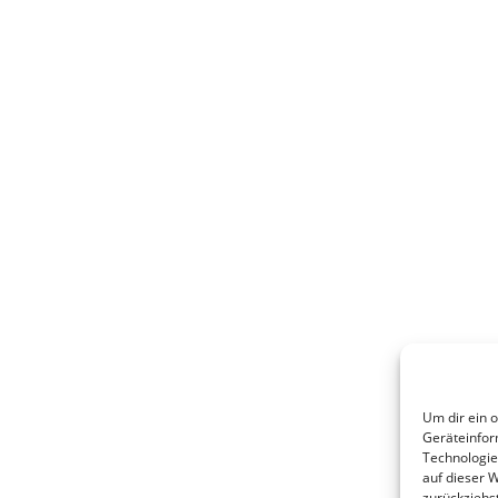
Um dir ein 
Geräteinfor
Technologie
auf dieser 
zurückziehs