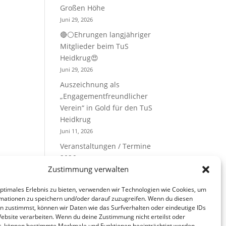
Großen Höhe
Juni 29, 2026
🔴⚪Ehrungen langjähriger
Mitglieder beim TuS
Heidkrug😍
Juni 29, 2026
Auszeichnung als
„Engagementfreundlicher
Verein“ in Gold für den TuS
Heidkrug
Juni 11, 2026
Veranstaltungen / Termine
2026
Zustimmung verwalten
Mai 10, 2026
optimales Erlebnis zu bieten, verwenden wir Technologien wie Cookies, um
Kategorien
mationen zu speichern und/oder darauf zuzugreifen. Wenn du diesen
n zustimmst, können wir Daten wie das Surfverhalten oder eindeutige IDs
Website verarbeiten. Wenn du deine Zustimmung nicht erteilst oder
t, können bestimmte Merkmale und Funktionen beeinträchtigt werden.