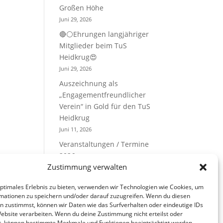
Großen Höhe
Juni 29, 2026
🔴⚪Ehrungen langjähriger
Mitglieder beim TuS
Heidkrug😍
Juni 29, 2026
Auszeichnung als
„Engagementfreundlicher
Verein“ in Gold für den TuS
Heidkrug
Juni 11, 2026
Veranstaltungen / Termine
2026
Zustimmung verwalten
Mai 10, 2026
optimales Erlebnis zu bieten, verwenden wir Technologien wie Cookies, um
Kategorien
mationen zu speichern und/oder darauf zuzugreifen. Wenn du diesen
n zustimmst, können wir Daten wie das Surfverhalten oder eindeutige IDs
Website verarbeiten. Wenn du deine Zustimmung nicht erteilst oder
t, können bestimmte Merkmale und Funktionen beeinträchtigt werden.