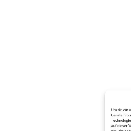
Um dir ein 
Geräteinfor
Technologie
auf dieser 
zurückziehs