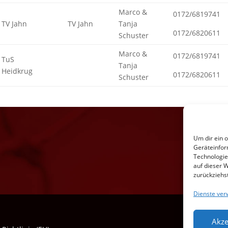
Marco &
0172/6819741
TV Jahn
TV Jahn
Tanja
0172/6820611
Schuster
Marco &
0172/6819741
TuS
Tanja
Heidkrug
0172/6820611
Schuster
Um dir ein 
Geräteinfor
Technologie
auf dieser 
zurückziehs
Dienste ver
Akze